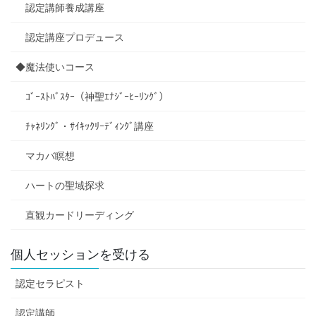
認定講師養成講座
認定講座プロデュース
◆魔法使いコース
ｺﾞｰｽﾄﾊﾞｽﾀｰ（神聖ｴﾅｼﾞｰﾋｰﾘﾝｸﾞ）
ﾁｬﾈﾘﾝｸﾞ・ｻｲｷｯｸﾘｰﾃﾞｨﾝｸﾞ講座
マカバ瞑想
ハートの聖域探求
直観カードリーディング
個人セッションを受ける
認定セラピスト
認定講師