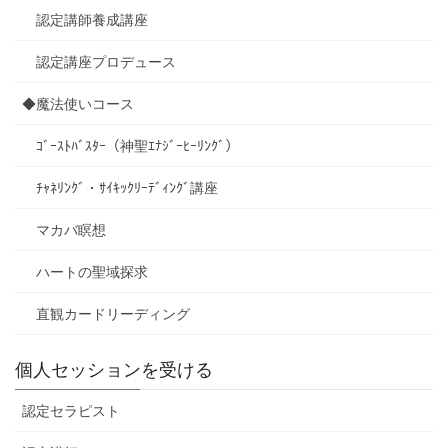
認定講師養成講座
認定講座プロデュース
◆魔法使いコース
ｺﾞｰｽﾄﾊﾞｽﾀｰ（神聖ｴﾅｼﾞｰﾋｰﾘﾝｸﾞ）
ﾁｬﾈﾘﾝｸﾞ・ｻｲｷｯｸﾘｰﾃﾞｨﾝｸﾞ講座
マカバ瞑想
ハートの聖域探求
直観カードリーディング
個人セッションを受ける
認定セラピスト