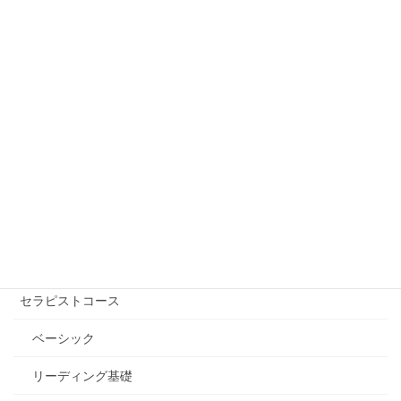
も最強とも言えるパワフルさと機能性を持ち合わ
せているのが”マカバ瞑想”です。 & […]
フリーワード検索
講座を受ける【講師を探す】
自己実現コース
エッセンシャル講座
セラピストコース
ベーシック
リーディング基礎