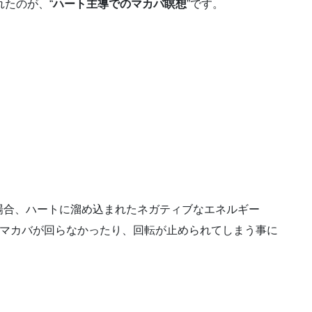
れたのが、“
ハート主導でのマカバ瞑想
”です。
。
場合、ハートに溜め込まれたネガティブなエネルギー
、マカバが回らなかったり、回転が止められてしまう事に