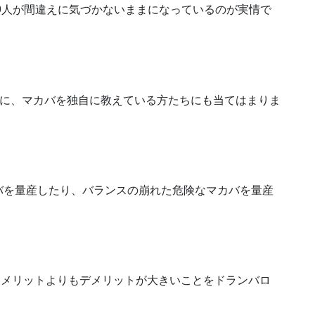
99人が間違えに気づかないままになっているのが実情で
元に、マカバを独自に教えている方たちにも当てはまりま
バを量産したり、バランスの崩れた危険なマカバを量産
は、メリットよりもデメリットが大きいことをドランバロ