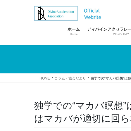
コ
ナ
ン
ビ
テ
ゲ
ン
ー
ホーム
ディバインアクセラレ
ツ
シ
Home
What’s DA?
へ
ョ
ス
ン
キ
に
ッ
移
プ
動
HOME
コラム・協会だより
独学での“マカバ瞑想”
独学での“マカバ瞑想
はマカバが適切に回ら