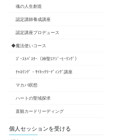
魂の人生創造
認定講師養成講座
認定講座プロデュース
◆魔法使いコース
ｺﾞｰｽﾄﾊﾞｽﾀｰ（神聖ｴﾅｼﾞｰﾋｰﾘﾝｸﾞ）
ﾁｬﾈﾘﾝｸﾞ・ｻｲｷｯｸﾘｰﾃﾞｨﾝｸﾞ講座
マカバ瞑想
ハートの聖域探求
直観カードリーディング
個人セッションを受ける