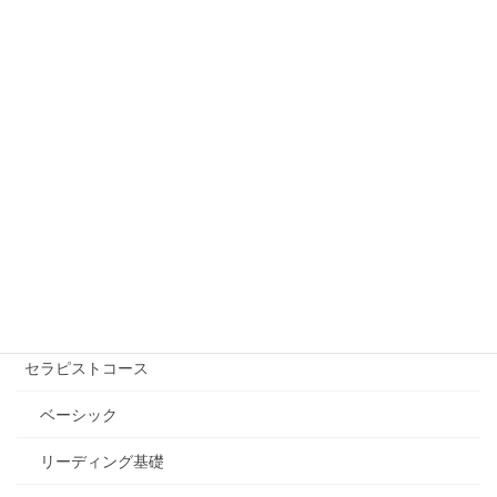
まわれた方が多数出ています。 でも、濃厚接触
と言われる状 […]
フリーワード検索
講座を受ける【講師を探す】
自己実現コース
エッセンシャル講座
セラピストコース
ベーシック
リーディング基礎