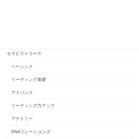
講座を受ける【講師を探す】
自己実現コース
エッセンシャル講座
セラピストコース
ベーシック
リーディング基礎
アドバンス
リーディング力アップ
アナトミー
DNAリレーションズ