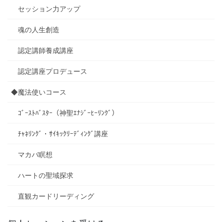
セッション力アップ
魂の人生創造
認定講師養成講座
認定講座プロデュース
◆魔法使いコース
ｺﾞｰｽﾄﾊﾞｽﾀｰ（神聖ｴﾅｼﾞｰﾋｰﾘﾝｸﾞ）
ﾁｬﾈﾘﾝｸﾞ・ｻｲｷｯｸﾘｰﾃﾞｨﾝｸﾞ講座
マカバ瞑想
ハートの聖域探求
直観カードリーディング