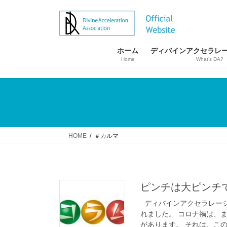
コ
ナ
ン
ビ
テ
ゲ
ン
ー
ホーム
ディバインアクセラレ
ツ
シ
Home
What’s DA?
へ
ョ
ス
ン
キ
に
ッ
移
プ
動
HOME
＃カルマ
ピンチは大ピンチ
ディバインアクセラレーシ
れました。 コロナ禍は、
があります。 それは、このよ