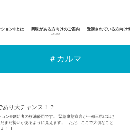
ーション®とは
興味がある方向けのご案内
受講されている方向け
Course
＃カルマ
であり大チャンス！？
ョン®創始者の杉浦優司です。 緊急事態宣言が一都三県に出さ
まだまだ勢いがあるように見えます。 ただ、ここで大切なこと
 […]