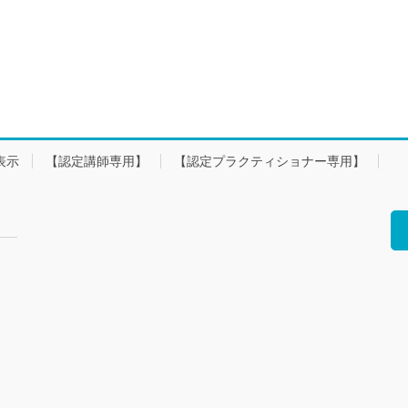
表示
【認定講師専用】
【認定プラクティショナー専用】