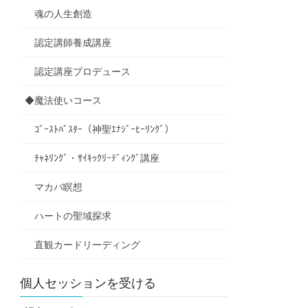
魂の人生創造
認定講師養成講座
認定講座プロデュース
◆魔法使いコース
ｺﾞｰｽﾄﾊﾞｽﾀｰ（神聖ｴﾅｼﾞｰﾋｰﾘﾝｸﾞ）
ﾁｬﾈﾘﾝｸﾞ・ｻｲｷｯｸﾘｰﾃﾞｨﾝｸﾞ講座
マカバ瞑想
ハートの聖域探求
直観カードリーディング
個人セッションを受ける