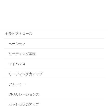
講座を受ける【講師を探す】
自己実現コース
エッセンシャル講座
セラピストコース
ベーシック
リーディング基礎
アドバンス
リーディング力アップ
アナトミー
DNAリレーションズ
セッション力アップ