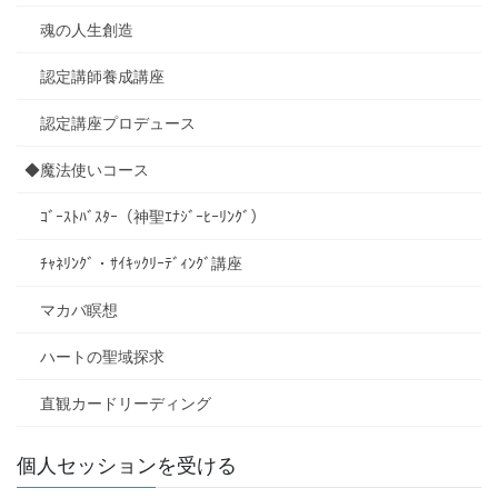
魂の人生創造
認定講師養成講座
認定講座プロデュース
◆魔法使いコース
ｺﾞｰｽﾄﾊﾞｽﾀｰ（神聖ｴﾅｼﾞｰﾋｰﾘﾝｸﾞ）
ﾁｬﾈﾘﾝｸﾞ・ｻｲｷｯｸﾘｰﾃﾞｨﾝｸﾞ講座
マカバ瞑想
ハートの聖域探求
直観カードリーディング
個人セッションを受ける