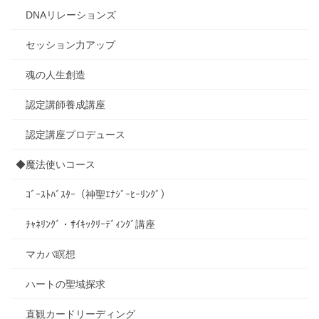
DNAリレーションズ
セッション力アップ
魂の人生創造
認定講師養成講座
認定講座プロデュース
◆魔法使いコース
ｺﾞｰｽﾄﾊﾞｽﾀｰ（神聖ｴﾅｼﾞｰﾋｰﾘﾝｸﾞ）
ﾁｬﾈﾘﾝｸﾞ・ｻｲｷｯｸﾘｰﾃﾞｨﾝｸﾞ講座
マカバ瞑想
ハートの聖域探求
直観カードリーディング