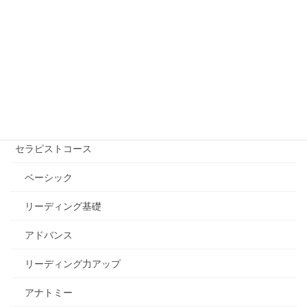
講座を受ける【講師を探す】
自己実現コース
エッセンシャル講座
セラピストコース
ベーシック
リーディング基礎
アドバンス
リーディング力アップ
アナトミー