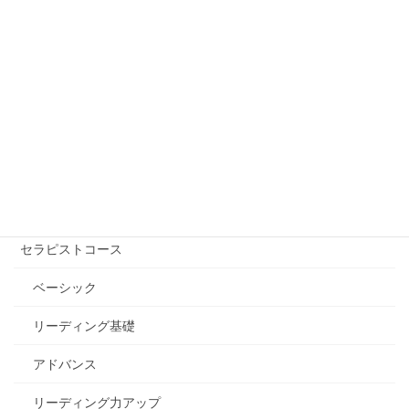
フリーワード検索
講座を受ける【講師を探す】
自己実現コース
エッセンシャル講座
セラピストコース
ベーシック
リーディング基礎
アドバンス
リーディング力アップ