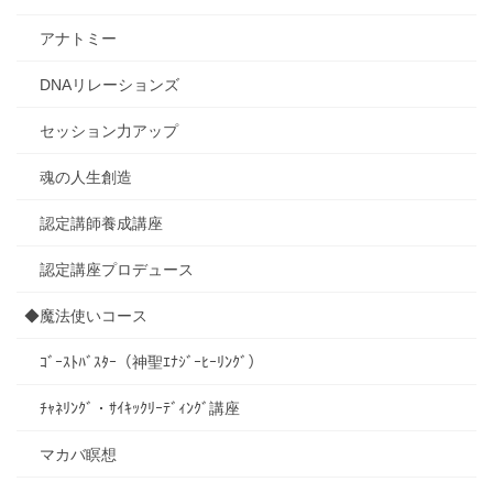
アナトミー
DNAリレーションズ
セッション力アップ
魂の人生創造
認定講師養成講座
認定講座プロデュース
◆魔法使いコース
ｺﾞｰｽﾄﾊﾞｽﾀｰ（神聖ｴﾅｼﾞｰﾋｰﾘﾝｸﾞ）
ﾁｬﾈﾘﾝｸﾞ・ｻｲｷｯｸﾘｰﾃﾞｨﾝｸﾞ講座
マカバ瞑想