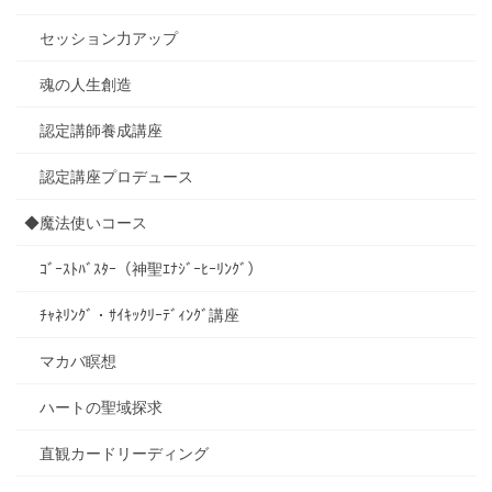
セッション力アップ
魂の人生創造
認定講師養成講座
認定講座プロデュース
◆魔法使いコース
ｺﾞｰｽﾄﾊﾞｽﾀｰ（神聖ｴﾅｼﾞｰﾋｰﾘﾝｸﾞ）
ﾁｬﾈﾘﾝｸﾞ・ｻｲｷｯｸﾘｰﾃﾞｨﾝｸﾞ講座
マカバ瞑想
ハートの聖域探求
直観カードリーディング