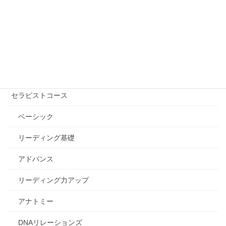
講座を受ける【講師を探す】
自己実現コース
エッセンシャル講座
セラピストコース
ベーシック
リーディング基礎
アドバンス
リーディング力アップ
アナトミー
DNAリレーションズ