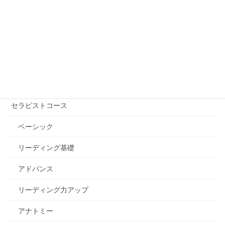
講座を受ける【講師を探す】
自己実現コース
エッセンシャル講座
セラピストコース
ベーシック
リーディング基礎
アドバンス
リーディング力アップ
アナトミー