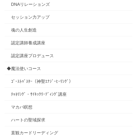
DNAリレーションズ
セッション力アップ
魂の人生創造
認定講師養成講座
認定講座プロデュース
◆魔法使いコース
ｺﾞｰｽﾄﾊﾞｽﾀｰ（神聖ｴﾅｼﾞｰﾋｰﾘﾝｸﾞ）
ﾁｬﾈﾘﾝｸﾞ・ｻｲｷｯｸﾘｰﾃﾞｨﾝｸﾞ講座
マカバ瞑想
ハートの聖域探求
直観カードリーディング