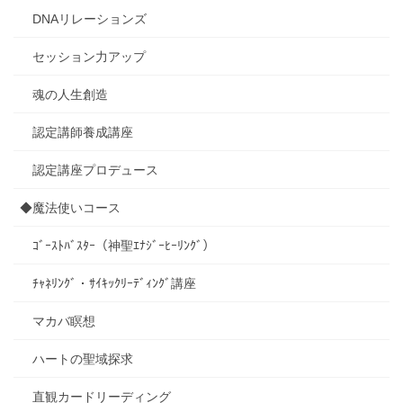
DNAリレーションズ
セッション力アップ
魂の人生創造
認定講師養成講座
認定講座プロデュース
◆魔法使いコース
ｺﾞｰｽﾄﾊﾞｽﾀｰ（神聖ｴﾅｼﾞｰﾋｰﾘﾝｸﾞ）
ﾁｬﾈﾘﾝｸﾞ・ｻｲｷｯｸﾘｰﾃﾞｨﾝｸﾞ講座
マカバ瞑想
ハートの聖域探求
直観カードリーディング