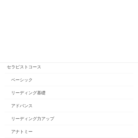
講座を受ける【講師を探す】
自己実現コース
エッセンシャル講座
セラピストコース
ベーシック
リーディング基礎
アドバンス
リーディング力アップ
アナトミー