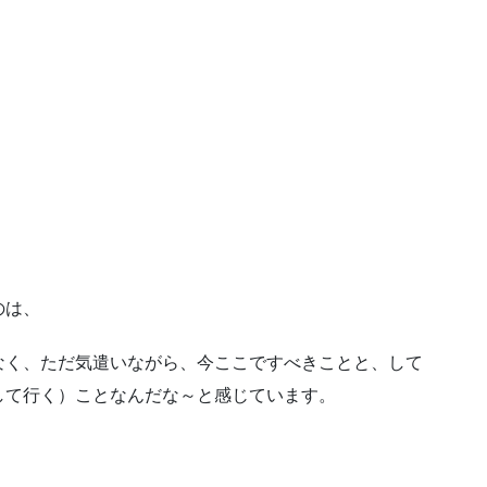
のは、
なく、ただ気遣いながら、今ここですべきことと、して
して行く）ことなんだな～と感じています。