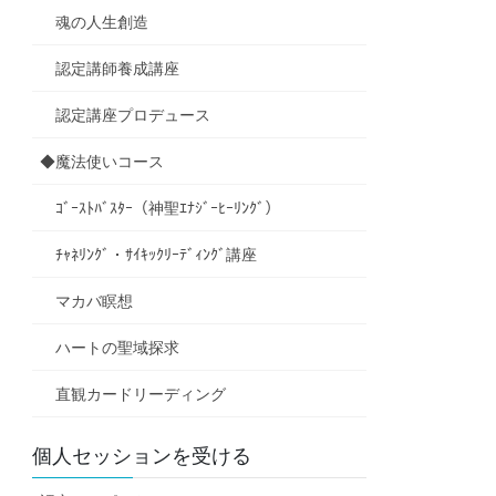
魂の人生創造
認定講師養成講座
認定講座プロデュース
◆魔法使いコース
ｺﾞｰｽﾄﾊﾞｽﾀｰ（神聖ｴﾅｼﾞｰﾋｰﾘﾝｸﾞ）
ﾁｬﾈﾘﾝｸﾞ・ｻｲｷｯｸﾘｰﾃﾞｨﾝｸﾞ講座
マカバ瞑想
ハートの聖域探求
直観カードリーディング
個人セッションを受ける