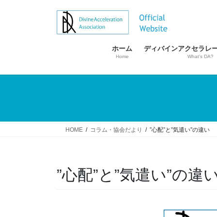
コ
ナ
ン
ビ
テ
ゲ
ン
ー
ホーム
ディバインアクセラレ
ツ
シ
Home
What’s DA?
へ
ョ
ス
ン
キ
に
ッ
移
プ
動
HOME
コラム・協会だより
”心配”と”気遣い”の違い
”心配”と”気遣い”の違