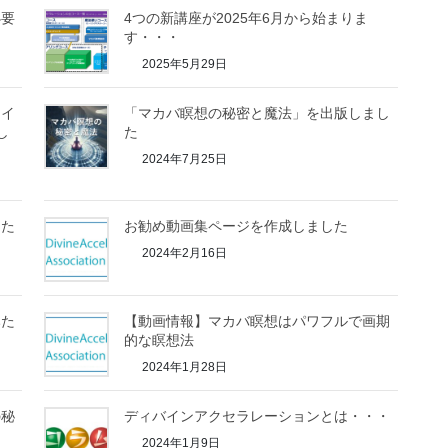
必要
4つの新講座が2025年6月から始まりま
す・・・
2025年5月29日
タイ
「マカバ瞑想の秘密と魔法」を出版しまし
し
た
2024年7月25日
した
お勧め動画集ページを作成しました
2024年2月16日
みた
【動画情報】マカバ瞑想はパワフルで画期
的な瞑想法
2024年1月28日
の秘
ディバインアクセラレーションとは・・・
2024年1月9日