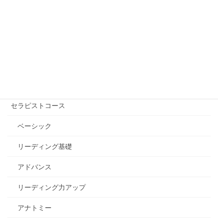
講座を受ける【講師を探す】
自己実現コース
エッセンシャル講座
セラピストコース
ベーシック
リーディング基礎
アドバンス
リーディング力アップ
アナトミー