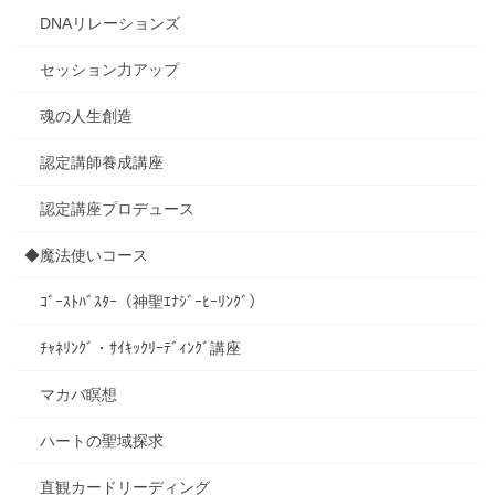
DNAリレーションズ
セッション力アップ
魂の人生創造
認定講師養成講座
認定講座プロデュース
◆魔法使いコース
ｺﾞｰｽﾄﾊﾞｽﾀｰ（神聖ｴﾅｼﾞｰﾋｰﾘﾝｸﾞ）
ﾁｬﾈﾘﾝｸﾞ・ｻｲｷｯｸﾘｰﾃﾞｨﾝｸﾞ講座
マカバ瞑想
ハートの聖域探求
直観カードリーディング