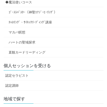
◆魔法使いコース
ｺﾞｰｽﾄﾊﾞｽﾀｰ（神聖ｴﾅｼﾞｰﾋｰﾘﾝｸﾞ）
ﾁｬﾈﾘﾝｸﾞ・ｻｲｷｯｸﾘｰﾃﾞｨﾝｸﾞ講座
マカバ瞑想
ハートの聖域探求
直観カードリーディング
個人セッションを受ける
認定セラピスト
認定講師
地域で探す