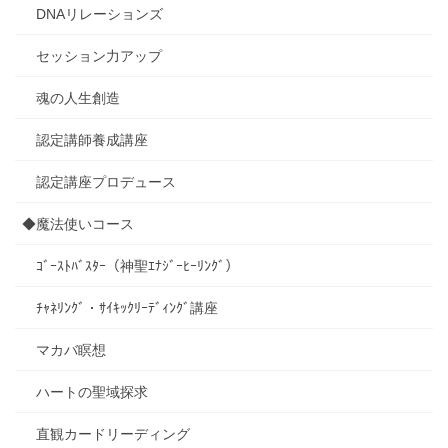
DNAリレーションズ
セッション力アップ
魂の人生創造
認定講師養成講座
認定講座プロデュース
◆魔法使いコース
ｺﾞｰｽﾄﾊﾞｽﾀｰ（神聖ｴﾅｼﾞｰﾋｰﾘﾝｸﾞ）
ﾁｬﾈﾘﾝｸﾞ・ｻｲｷｯｸﾘｰﾃﾞｨﾝｸﾞ講座
マカバ瞑想
ハートの聖域探求
直観カードリーディング