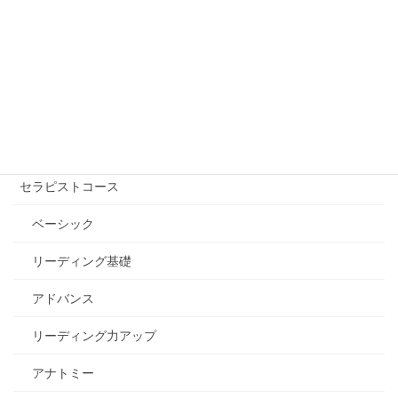
講座を受ける【講師を探す】
自己実現コース
エッセンシャル講座
セラピストコース
ベーシック
リーディング基礎
アドバンス
リーディング力アップ
アナトミー