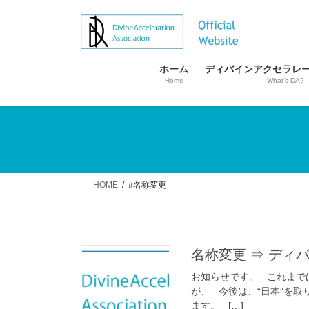
コ
ナ
ン
ビ
テ
ゲ
ン
ー
ホーム
ディバインアクセラレ
ツ
シ
Home
What’s DA?
へ
ョ
ス
ン
キ
に
ッ
移
プ
動
HOME
#名称変更
名称変更 ⇒ ディ
お知らせです。 これまで
が、 今後は、“日本”を取
ます。 […]