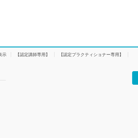
表示
【認定講師専用】
【認定プラクティショナー専用】