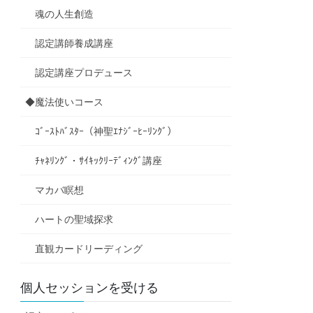
魂の人生創造
認定講師養成講座
認定講座プロデュース
◆魔法使いコース
ｺﾞｰｽﾄﾊﾞｽﾀｰ（神聖ｴﾅｼﾞｰﾋｰﾘﾝｸﾞ）
ﾁｬﾈﾘﾝｸﾞ・ｻｲｷｯｸﾘｰﾃﾞｨﾝｸﾞ講座
マカバ瞑想
ハートの聖域探求
直観カードリーディング
個人セッションを受ける