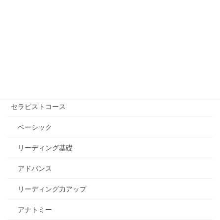
講座を受ける【講師を探す】
自己実現コース
エッセンシャル講座
セラピストコース
ベーシック
リーディング基礎
アドバンス
リーディング力アップ
アナトミー