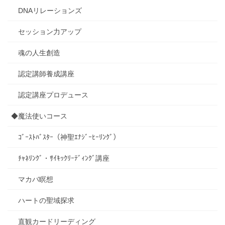
DNAリレーションズ
セッション力アップ
魂の人生創造
認定講師養成講座
認定講座プロデュース
◆魔法使いコース
ｺﾞｰｽﾄﾊﾞｽﾀｰ（神聖ｴﾅｼﾞｰﾋｰﾘﾝｸﾞ）
ﾁｬﾈﾘﾝｸﾞ・ｻｲｷｯｸﾘｰﾃﾞｨﾝｸﾞ講座
マカバ瞑想
ハートの聖域探求
直観カードリーディング