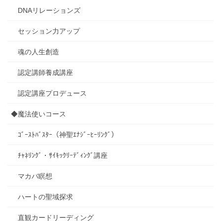
DNAリレーションズ
セッション力アップ
魂の人生創造
認定講師養成講座
認定講座プロデュース
◆魔法使いコース
ｺﾞｰｽﾄﾊﾞｽﾀｰ（神聖ｴﾅｼﾞｰﾋｰﾘﾝｸﾞ）
ﾁｬﾈﾘﾝｸﾞ・ｻｲｷｯｸﾘｰﾃﾞｨﾝｸﾞ講座
マカバ瞑想
ハートの聖域探求
直観カードリーディング