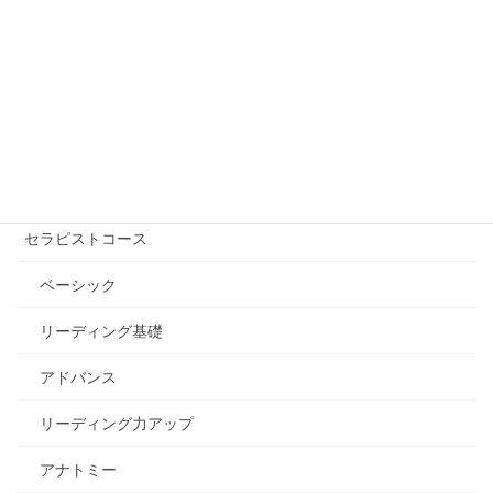
講座を受ける【講師を探す】
自己実現コース
エッセンシャル講座
セラピストコース
ベーシック
リーディング基礎
アドバンス
リーディング力アップ
アナトミー