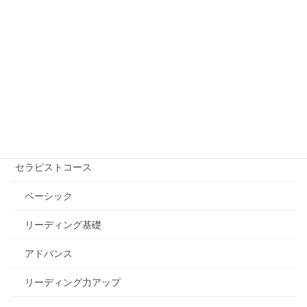
フリーワード検索
講座を受ける【講師を探す】
自己実現コース
エッセンシャル講座
セラピストコース
ベーシック
リーディング基礎
アドバンス
リーディング力アップ