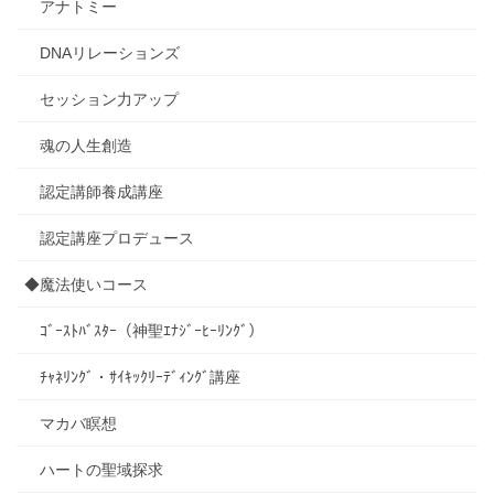
アナトミー
DNAリレーションズ
セッション力アップ
魂の人生創造
認定講師養成講座
認定講座プロデュース
◆魔法使いコース
ｺﾞｰｽﾄﾊﾞｽﾀｰ（神聖ｴﾅｼﾞｰﾋｰﾘﾝｸﾞ）
ﾁｬﾈﾘﾝｸﾞ・ｻｲｷｯｸﾘｰﾃﾞｨﾝｸﾞ講座
マカバ瞑想
ハートの聖域探求