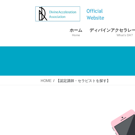
コ
ナ
ン
ビ
テ
ゲ
ン
ー
ホーム
ディバインアクセラレ
ツ
シ
Home
What’s DA?
へ
ョ
ス
ン
キ
に
ッ
移
プ
動
HOME
【認定講師・セラピストを探す】