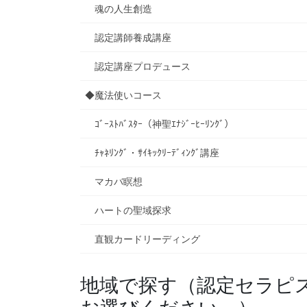
魂の人生創造
認定講師養成講座
認定講座プロデュース
◆魔法使いコース
ｺﾞｰｽﾄﾊﾞｽﾀｰ（神聖ｴﾅｼﾞｰﾋｰﾘﾝｸﾞ）
ﾁｬﾈﾘﾝｸﾞ・ｻｲｷｯｸﾘｰﾃﾞｨﾝｸﾞ講座
マカバ瞑想
ハートの聖域探求
直観カードリーディング
地域で探す（認定セラピ