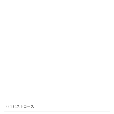
お知らせ
次の記事
2019年6月2日開催の”第2１回横
浜ヒーリングマーケット”に出店
します(2019年5月29日）
2019年5月29日
フリーワード検索
講座を受ける【講師を探す】
自己実現コース
エッセンシャル講座
セラピストコース