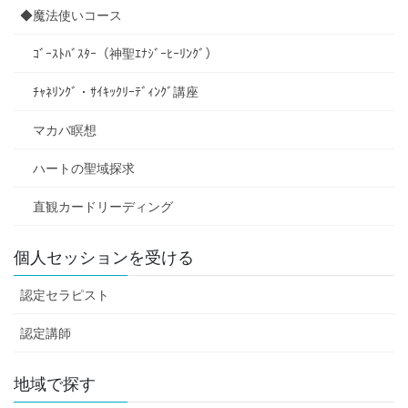
◆魔法使いコース
ｺﾞｰｽﾄﾊﾞｽﾀｰ（神聖ｴﾅｼﾞｰﾋｰﾘﾝｸﾞ）
ﾁｬﾈﾘﾝｸﾞ・ｻｲｷｯｸﾘｰﾃﾞｨﾝｸﾞ講座
マカバ瞑想
ハートの聖域探求
直観カードリーディング
個人セッションを受ける
認定セラピスト
認定講師
地域で探す